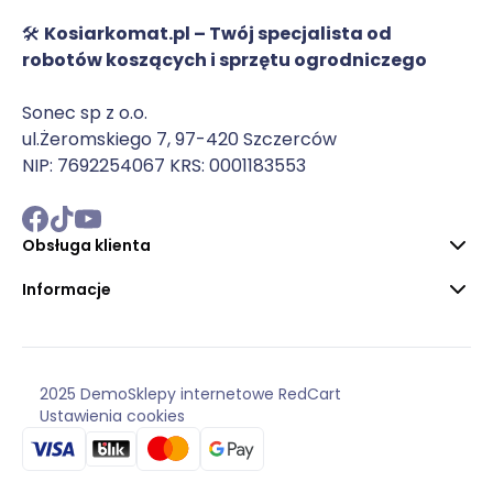
🛠️
Kosiarkomat.pl – Twój specjalista od
robotów koszących i sprzętu ogrodniczego
Sonec sp z o.o.
ul.Żeromskiego 7, 97-420 Szczerców
NIP: 7692254067 KRS: 0001183553
Obsługa klienta
Informacje
2025 Demo
Sklepy internetowe RedCart
Ustawienia cookies