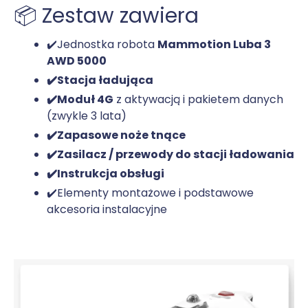
📦 Zestaw zawiera
✔️Jednostka robota
Mammotion Luba 3
AWD 5000
✔️Stacja ładująca
✔️Moduł 4G
z aktywacją i pakietem danych
(zwykle 3 lata)
✔️Zapasowe noże tnące
✔️Zasilacz / przewody do stacji ładowania
✔️Instrukcja obsługi
✔️Elementy montażowe i podstawowe
akcesoria instalacyjne