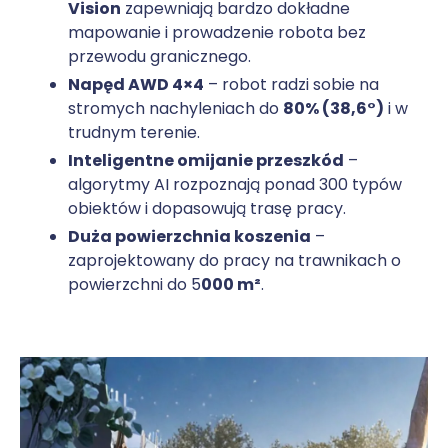
Vision
zapewniają bardzo dokładne
mapowanie i prowadzenie robota bez
przewodu granicznego.
Napęd AWD 4×4
– robot radzi sobie na
stromych nachyleniach do
80% (38,6°)
i w
trudnym terenie.
Inteligentne omijanie przeszkód
–
algorytmy AI rozpoznają ponad 300 typów
obiektów i dopasowują trasę pracy.
Duża powierzchnia koszenia
–
zaprojektowany do pracy na trawnikach o
powierzchni do 5
000 m²
.