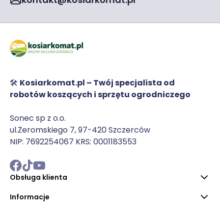
🛠️
Kosiarkomat.pl – Twój specjalista od
robotów koszących i sprzętu ogrodniczego
Sonec sp z o.o.
ul.Żeromskiego 7, 97-420 Szczerców
NIP: 7692254067 KRS: 0001183553
Obsługa klienta
Informacje