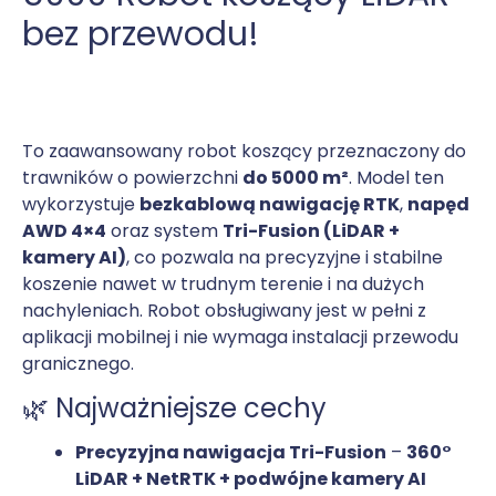
bez przewodu!
To zaawansowany robot koszący przeznaczony do
trawników o powierzchni
do 5000 m²
. Model ten
wykorzystuje
bezkablową nawigację RTK
,
napęd
AWD 4×4
oraz system
Tri-Fusion (LiDAR +
kamery AI)
, co pozwala na precyzyjne i stabilne
koszenie nawet w trudnym terenie i na dużych
nachyleniach. Robot obsługiwany jest w pełni z
aplikacji mobilnej i nie wymaga instalacji przewodu
granicznego.
🌿 Najważniejsze cechy
Precyzyjna nawigacja Tri-Fusion
–
360°
LiDAR + NetRTK + podwójne kamery AI