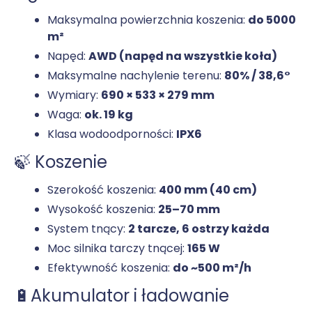
Maksymalna powierzchnia koszenia:
do 5000
m²
Napęd:
AWD (napęd na wszystkie koła)
Maksymalne nachylenie terenu:
80% / 38,6°
Wymiary:
690 × 533 × 279 mm
Waga:
ok. 19 kg
Klasa wodoodporności:
IPX6
🍃 Koszenie
Szerokość koszenia:
400 mm (40 cm)
Wysokość koszenia:
25–70 mm
System tnący:
2 tarcze, 6 ostrzy każda
Moc silnika tarczy tnącej:
165 W
Efektywność koszenia:
do ~500 m²/h
🔋Akumulator i ładowanie