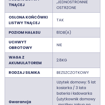
,JEDNOSTRONNIE
TNĄCEJ
OSTRZONE
OSŁONA KOŃCÓWKI
TAK
LISTWY TNĄCEJ
POZIOM HAŁASU
81DB(A)
UCHWYT
NIE
OBROTOWY
WAGA Z
2.8KG
AKUMULATOREM
RODZAJ SILNIKA
BEZSZCZOTKOWY
Użytek domowy: 5 lat
kosiarka / 3 lata
bateria i ładowarka
(użytkownik domowy
Gwarancja
, możliwy zakup na