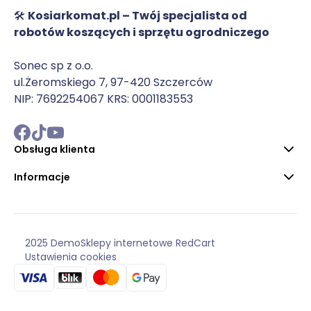
🛠️
Kosiarkomat.pl – Twój specjalista od
robotów koszących i sprzętu ogrodniczego
Sonec sp z o.o.
ul.Żeromskiego 7, 97-420 Szczerców
NIP: 7692254067 KRS: 0001183553
Obsługa klienta
Informacje
2025 Demo
Sklepy internetowe RedCart
Ustawienia cookies