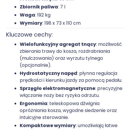
Zbiornik paliwa
: 7 l
Waga
: 192 kg
Wymiary
: 198 x 73 x 110 cm
Kluczowe cechy:
Wielofunkcyjny agregat tnący
: możliwość
zbierania trawy do kosza, rozdrabniania
(mulczowania) oraz wyrzutu tylnego
(opcjonalnie).
Hydrostatyczny napęd
: płynna regulacja
prędkości i kierunku jazdy za pomocą pedału.
Sprzęgło elektromagnetyczne
: precyzyjne
włączanie noży bez ryzyka odrzutu.
Ergonomia
: teleskopowa dźwignia
opróżniania kosza, wygodne siedzenie oraz
intuicyjne sterowanie.
Kompaktowe wymiary
: umożliwiają łatwe