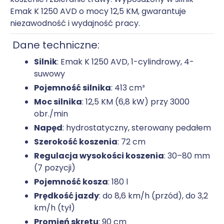
Emak K 1250 AVD o mocy 12,5 KM, gwarantuje
niezawodność i wydajność pracy.
Dane techniczne:
Silnik
: Emak K 1250 AVD, 1-cylindrowy, 4-
suwowy
Pojemność silnika
: 413 cm³
Moc silnika
: 12,5 KM (6,8 kW) przy 3000
obr./min
Napęd
: hydrostatyczny, sterowany pedałem
Szerokość koszenia
: 72 cm
Regulacja wysokości koszenia
: 30–80 mm
(7 pozycji)
Pojemność kosza
: 180 l
Prędkość jazdy
: do 8,6 km/h (przód), do 3,2
km/h (tył)
Promień skrętu
: 90 cm