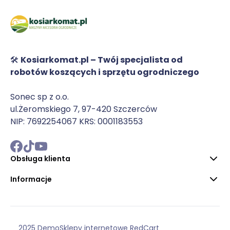
🛠️
Kosiarkomat.pl – Twój specjalista od
robotów koszących i sprzętu ogrodniczego
Sonec sp z o.o.
ul.Żeromskiego 7, 97-420 Szczerców
NIP: 7692254067 KRS: 0001183553
Obsługa klienta
Informacje
2025 Demo
Sklepy internetowe RedCart