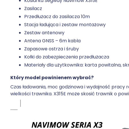
Kosiarka Segway Navimow X315E
Zasilacz
Przedłużacz do zasilacza 10m
Stacja ładująca i zestaw montażowy
Zestaw antenowy
Antena GNSS – 6m kabla
Zapasowe ostrza i śruby
Kołki do zabezpieczenia przedłużacza
Materiały dla użytkownika: karta powitalna, sk
Który model powinienem wybrać?
Czas ładowania, moc godzinowa i wydajność pracy ró
wielkości trawnika. X315E może skosić trawnik o powi