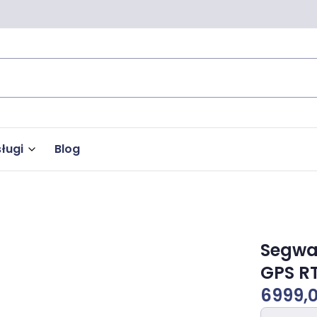
ługi
Blog
Segwa
GPS R
6999,0