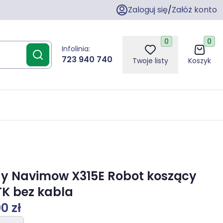
Zaloguj się
/
Załóż konto
0
0
Infolinia:
723 940 740
Twoje listy
Koszyk
y Navimow X315E Robot koszący
TK bez kabla
0 zł