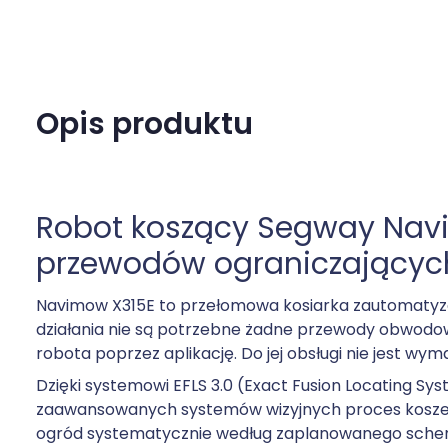
Opis produktu
Robot koszący Segway Nav
przewodów ograniczającyc
Navimow X315E to przełomowa kosiarka zautomatyzow
działania nie są potrzebne żadne przewody obwodow
robota poprzez aplikację. Do jej obsługi nie jest w
Dzięki systemowi EFLS 3.0 (Exact Fusion Locating S
zaawansowanych systemów wizyjnych proces koszenia
ogród systematycznie według zaplanowanego schemat