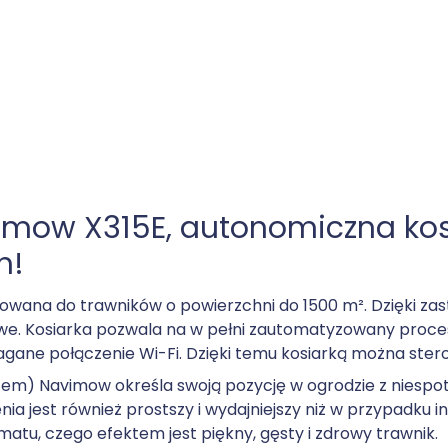
imow X315E, autonomiczna ko
h!
ana do trawników o powierzchni do 1500 m². Dzięki zas
e. Kosiarka pozwala na w pełni zautomatyzowany proces k
ymagane połączenie Wi-Fi. Dzięki temu kosiarką można ste
ystem) Navimow określa swoją pozycję w ogrodzie z niespo
 jest również prostszy i wydajniejszy niż w przypadku 
u, czego efektem jest piękny, gęsty i zdrowy trawnik.