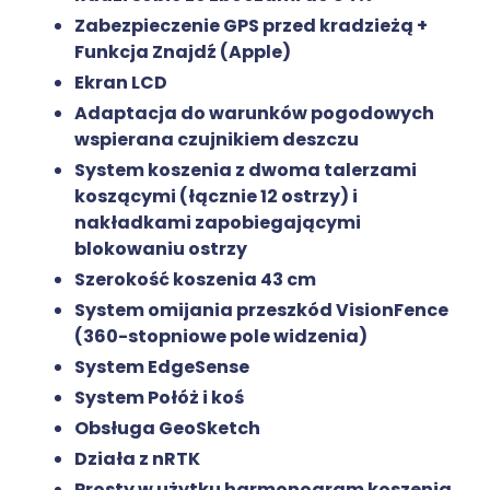
Zabezpieczenie GPS przed kradzieżą +
Funkcja Znajdź (Apple)
Ekran LCD
Adaptacja do warunków pogodowych
wspierana czujnikiem deszczu
System koszenia z dwoma talerzami
koszącymi (łącznie 12 ostrzy) i
nakładkami zapobiegającymi
blokowaniu ostrzy
Szerokość koszenia 43 cm
System omijania przeszkód VisionFence
(360-stopniowe pole widzenia)
System EdgeSense
System Połóż i koś
Obsługa GeoSketch
Działa z nRTK
Prosty w użytku harmonogram koszenia