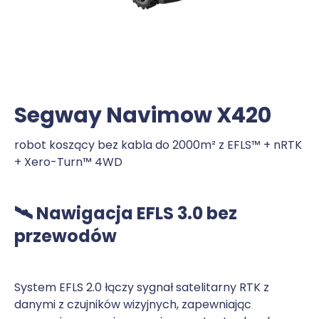
Segway Navimow X420
robot koszący bez kabla do 2000m² z EFLS™ + nRTK
+ Xero-Turn™ 4WD
🛰️ Nawigacja EFLS 3.0 bez
przewodów
System EFLS 2.0 łączy sygnał satelitarny RTK z
danymi z czujników wizyjnych, zapewniając