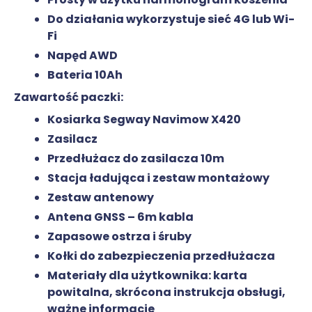
Do działania wykorzystuje sieć 4G lub Wi-
Fi
Napęd AWD
Bateria 10Ah
Zawartość paczki:
Kosiarka Segway Navimow X420
Zasilacz
Przedłużacz do zasilacza 10m
Stacja ładująca i zestaw montażowy
Zestaw antenowy
Antena GNSS – 6m kabla
Zapasowe ostrza i śruby
Kołki do zabezpieczenia przedłużacza
Materiały dla użytkownika: karta
powitalna, skrócona instrukcja obsługi,
ważne informacje