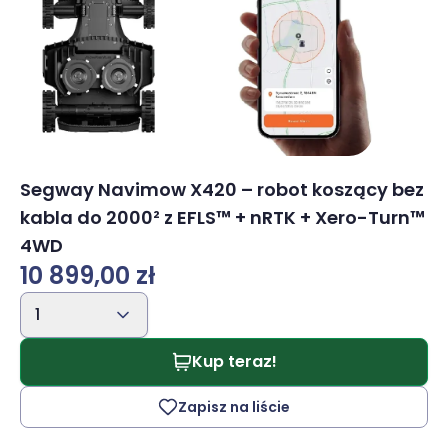
Segway Navimow X420 – robot koszący bez
kabla do 2000² z EFLS™ + nRTK + Xero-Turn™
4WD
10 899,00 zł
1
Kup teraz!
Zapisz na liście